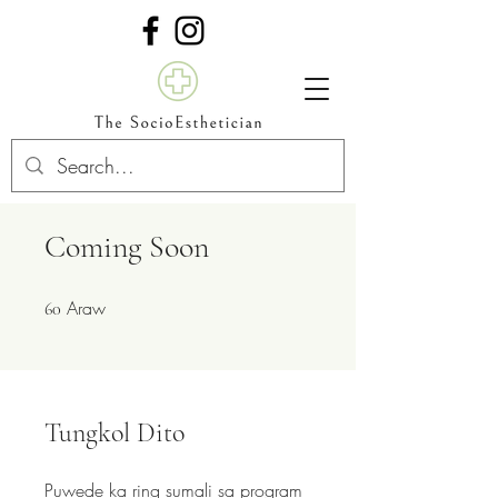
Coming Soon
Araw
60 Araw
60
Tungkol Dito
Puwede ka ring sumali sa program