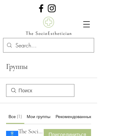
Группы
Все (1)
Мои группы
Рекомендованные группы
The SocioEsthetician Group: A Blog for all Pharm. D. Candidate Students
Присоединиться